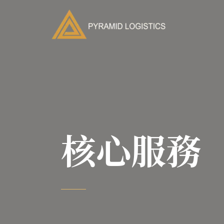
跳
至
主
要
內
容
核心服務