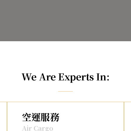
We Are Experts In:
空運服務
Air Cargo